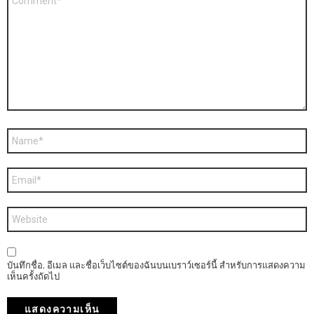
ว
า
ม
เ
ห็
น
ชื่
อ
*
อี
เ
ม
ล
เ
*
ว็
บ
ไ
ซ
บันทึกชื่อ, อีเมล และชื่อเว็บไซต์ของฉันบนเบราว์เซอร์นี้ สำหรับการแสดงความ
ต์
เห็นครั้งถัดไป