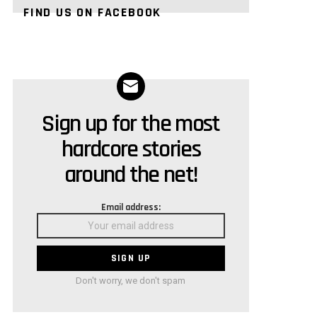
FIND US ON FACEBOOK
Sign up for the most
NEWSLETTER
hardcore stories
around the net!
Email address:
Don't worry, we don't spam