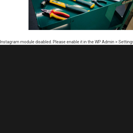
Instagram module disabled. Please enable it in the WP Admin > Settings