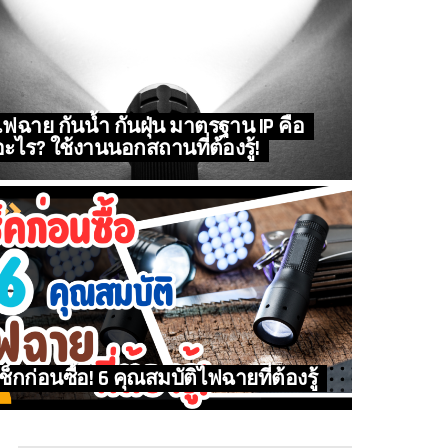
ไฟฉาย กันน้ำ กันฝุ่น มาตรฐาน IP คือ
อะไร? ใช้งานนอกสถานที่ต้องรู้!
เช็กก่อนซื้อ! 6 คุณสมบัติไฟฉายที่ต้องรู้