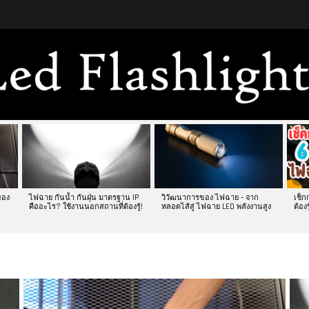
ของ
ไฟฉาย กันน้ำ กันฝุ่น มาตรฐาน IP
วิวัฒนาการของ ไฟฉาย – จาก
เช็ก
?
คืออะไร? ใช้งานนอกสถานที่ต้องรู้!
หลอดไส้สู่ ไฟฉาย LED พลังงานสูง
ต้องรู