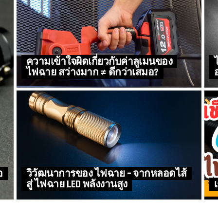
ความเข้าใจผิดเกี่ยวกับค่าลูเมนของ
ไฟฉาย สว่างมาก ≠ ดีกว่าเสมอ?
อ
วิวัฒนาการของ ไฟฉาย – จากหลอดไส้
สู่ ไฟฉาย LED พลังงานสูง