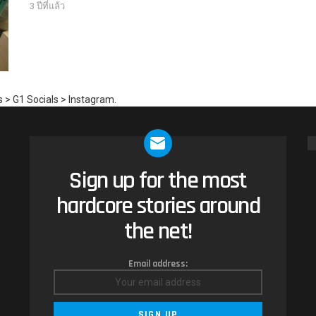
3 ปีที่แล้ว
 > G1 Socials > Instagram.
Sign up for the most
NEWSLETTER
hardcore stories around
the net!
Email address: