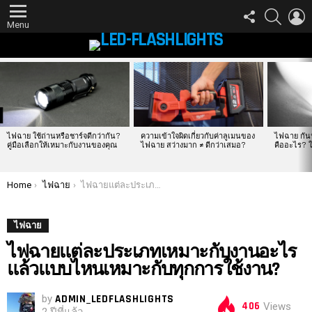
FOLLOW
SEARCH
L
US
Menu
LATEST
STORIES
ไฟฉาย ใช้ถ่านหรือชาร์จดีกว่ากัน?
ความเข้าใจผิดเกี่ยวกับค่าลูเมนของ
ไฟฉาย กันน
คู่มือเลือกให้เหมาะกับงานของคุณ
ไฟฉาย สว่างมาก ≠ ดีกว่าเสมอ?
คืออะไร? ใ
You are here:
Home
ไฟฉาย
ไฟฉายแต่ละประเภทเหมาะกับงานอะไร แล้วแบบไหนเหมาะกับทุกการใช้งาน?
ไฟฉาย
ไฟฉายแต่ละประเภทเหมาะกับงานอะไร
แล้วแบบไหนเหมาะกับทุกการใช้งาน?
by
ADMIN_LEDFLASHLIGHTS
406
Views