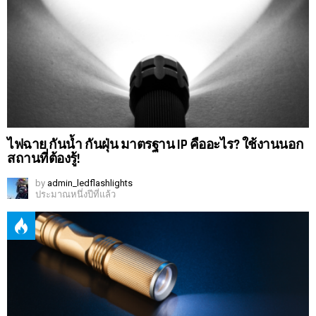
ไฟฉาย กันน้ำ กันฝุ่น มาตรฐาน IP คืออะไร? ใช้งานนอก
สถานที่ต้องรู้!
by
admin_ledflashlights
ประมาณหนึ่งปีที่แล้ว