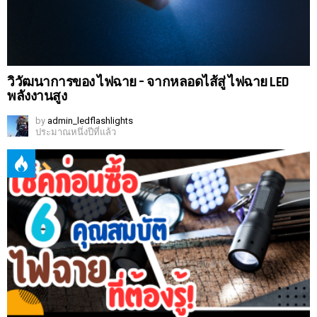
วิวัฒนาการของ ไฟฉาย – จากหลอดไส้สู่ ไฟฉาย LED
พลังงานสูง
by
admin_ledflashlights
ประมาณหนึ่งปีที่แล้ว