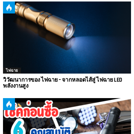
ไฟฉาย
วิวัฒนาการของ ไฟฉาย – จากหลอดไส้สู่ ไฟฉาย LED
พลังงานสูง