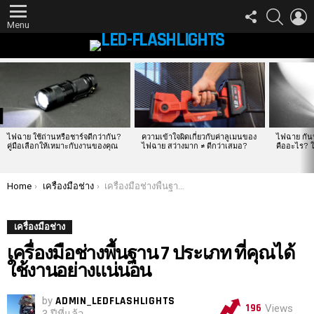
FOLLOW
SEARCH
L
US
Menu
LATEST
STORIES
ไฟฉาย ใช้ถ่านหรือชาร์จดีกว่ากัน?
ความเข้าใจผิดเกี่ยวกับค่าลูเมนของ
ไฟฉาย กันน
คู่มือเลือกให้เหมาะกับงานของคุณ
ไฟฉาย สว่างมาก ≠ ดีกว่าเสมอ?
คืออะไร? ใ
You are here:
Home
เครื่องมือช่าง
เครื่องมือช่างพื้นฐาน 7 ประเภท ที่คุณได้ใช้งานอย่างแน่นอน
เครื่องมือช่าง
เครื่องมือช่างพื้นฐาน 7 ประเภท ที่คุณได้
ใช้งานอย่างแน่นอน
by
ADMIN_LEDFLASHLIGHTS
196
Views