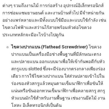
ต่างๆ รวมถึงงานไม้ การก่อสร้าง อุปกรณ์อิเล็กทรอนิกส์
การซ่อมแซมยานยนต์ และงานบ้านทั่วไป มีจำหน่ายกัน
อย่างแพร่หลายและมีทั้งแบบใช้มือและแบบใช้กำลัง เช่น
ไขควงไฟฟ้าและสว่านไร้สายพร้อมหัวต่อไขควง
ประเภทหลักจะมีอะไรบ้างไปดูกัน
ไขควงปากแบน (Flathead Screwdriver)
ไขควง
ปากแบนเป็นเครื่องมือช่างพื้นฐานที่มีลักษณะตรง
และปลายแบน ออกแบบมาเพื่อให้เข้ากันพอดีกับหัว
สกรูแบบ slotted ซึ่งจะมีร่องบากตรงกลางเพียงร่อง
เดียว การใช้ไขควงปากแบน ใส่ส่วนปลายเข้าไปใน
ร่องของหัวสกรูแล้วหมุนตามเข็มนาฬิกาเพื่อขันให้
แน่นหรือขันออกทวนเข็มนาฬิกาเพื่อคลายสกรู สกรู
หัวแบนมักใช้สำหรับงานพื้นฐาน เช่นงานยึดไม้ งาน
โลหะ อิเล็คทรอนิกส์เป็นต้น