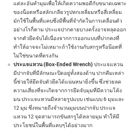
แต่ละอันทำมุมเพื่อให้เกิดความพอดีกับขนาดเฉพาะ
ของน็อตหรือสลักเกลียวรูปหกเหลี่ยมหรือสี่เหลี่ยม
มักใช้ในพื้นที่แคบซึ่งมีพื้นที่จำกัดในการเคลื่อนตัว
อย่างไรก็ตาม ประแจปากตายบางครั้งอาจหลุดออก
จากตัวยึดจับได้เนื่องจากการออกแบบที่ปากคงที่
ทำให้อาจจะไม่เหมาะถ้าใช้งานกับสกรูหรือน๊อตที่
ไม่ใช่ขนาดที่ตรงกัน
ประแจแหวน (Box-Ended Wrench)
ประแจแหวน
มีปากจับที่มีลักษณะปิดอยู่ทั้งสองด้าน ปากคีมเหล่า
นี้ช่วยให้ยึดจับตัวยึดได้แน่นหนายิ่งขึ้น ซึ่งช่วยลด
ความเสี่ยงที่จะเกิดจากการยึดจับมุมที่มีความโค้ง
มน ประแจแหวนมีหลายรูปแบบ เช่นแบบ 6 มุมและ
12 มุม ซึ่งหมายถึงจำนวนมุมบนปากจับ ประแจ
แหวน 12 จุดสามารถขันสกรูได้หลายมุม ทำให้มี
ประโยชน์ในพื้นที่แคบๆได้อย่างมาก