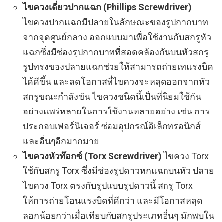
ไขควงเดี่ยวปากแฉก (Phillips Screwdriver)
ไขควงปากแฉกมีปลายในลักษณะของรูปกากบาท
จากจุดศูนย์กลาง ออกแบบมาเพื่อใช้งานกับสกรูหัว
แฉกซึ่งมีช่องรูปกากบาทที่สอดคล้องกันบนหัวสกรู
รูปทรงของปลายแฉกช่วยให้สามารถถ่ายเทแรงบิด
ได้ดีขึ้น และลดโอกาสที่ไขควงจะหลุดออกจากหัว
สกรูขณะกำลังขัน ไขควงชนิดนี้เป็นที่นิยมใช้กัน
อย่างแพร่หลายในการใช้งานหลายอย่าง เช่น การ
ประกอบเฟอร์นิเจอร์ ซ่อมอุปกรณ์อิเล็กทรอนิกส์
และอื่นๆอีกมากมาย
ไขควงหัวท๊อกซ์ (Torx Screwdriver)
ไขควง Torx
ใช้กับสกรู Torx ซึ่งมีช่องรูปดาวหกแฉกบนหัว ปลาย
ไขควง Torx ตรงกับรูปแบบรูปดาวนี้ สกรู Torx
ให้การถ่ายโอนแรงบิดที่ดีกว่า และมีโอกาสหลุด
ลอกน้อยกว่าเมื่อเทียบกับสกรูประเภทอื่นๆ มักพบใน